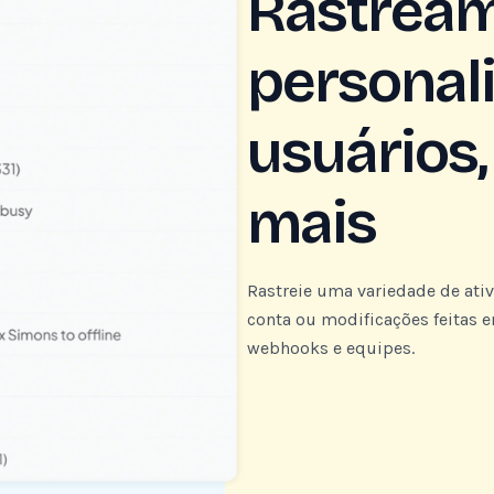
Rastrea
personal
usuários,
mais
Rastreie uma variedade de ativ
conta ou modificações feitas 
webhooks e equipes.