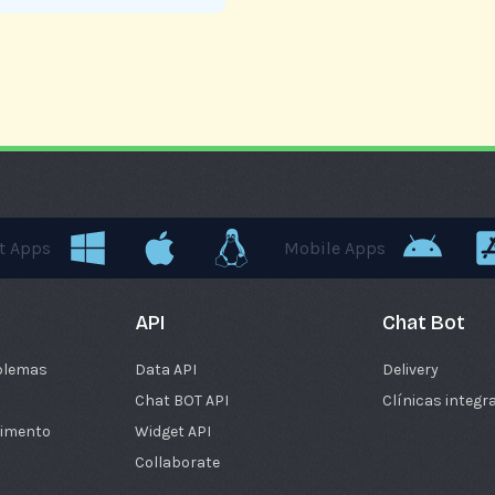
nt Apps
Mobile Apps
API
Chat Bot
blemas
Data API
Delivery
Chat BOT API
Clínicas integr
cimento
Widget API
Collaborate