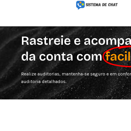
Ir
para
o
conteúdo
Rastreie e acompa
da conta com
faci
Realize auditorias, mantenha-se seguro e em conf
auditoria detalhados.