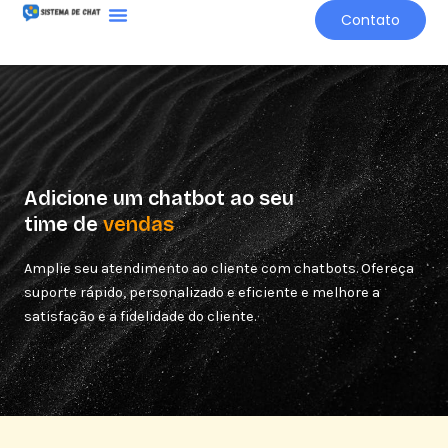
Ir
Contato
para
o
conteúdo
Adicione um chatbot ao seu
time de
v
e
n
d
a
s
Amplie seu atendimento ao cliente com chatbots. Ofereça
suporte rápido, personalizado e eficiente e melhore a
satisfação e a fidelidade do cliente.